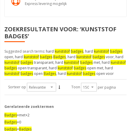
Express levering mogelijk
ZOEKRESULTATEN VOOR: ‘KUNSTSTOF
BADGES’
Suggested search terms:
hard
kunststof
badges
,
hard
kunststof
badges
open
,
hard
kunststof
badges
Badges
,
hard
kunststof
badges
voor
,
hard
kunststof
badges
transparant
,
hard
kunststof
badges
met
,
hard
kunststof
badges
open transparant
,
hard
kunststof
badges
open met
,
hard
kunststof
badges
open
Badges
,
hard
kunststof
badges
open voor
Sorteer op
Toon
per pagina
Gerelateerde zoektermen
Badges
+met+2
Badges
+0
badges
+
Badges