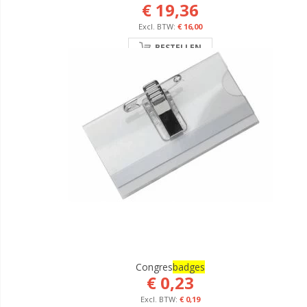
€ 19,36
€ 16,00
BESTELLEN
Congres
Badges
€ 0,23
€ 0,19