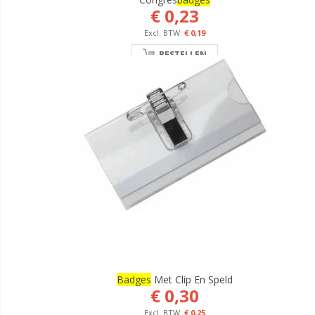
€ 0,23
€ 0,19
BESTELLEN
Badges
Met Clip En Speld
€ 0,30
€ 0,25