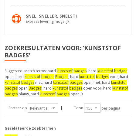
SNEL, SNELLER, SNELST!
Express levering mogelijk
ZOEKRESULTATEN VOOR: ‘KUNSTSTOF
BADGES’
Suggested search terms:
hard
kunststof
badges
,
hard
kunststof
badges
open
,
hard
kunststof
badges
Badges
,
hard
kunststof
badges
voor
,
hard
kunststof
badges
met
,
hard
kunststof
badges
open met
,
hard
kunststof
badges
open
Badges
,
hard
kunststof
badges
open voor
,
hard
kunststof
badges
blauw
,
hard
kunststof
badges
open 0
Sorteer op
Toon
per pagina
Gerelateerde zoektermen