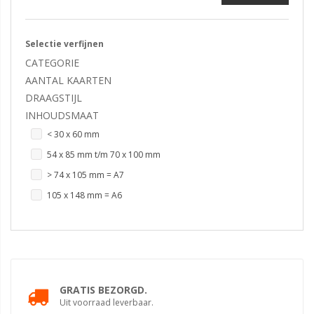
Selectie verfijnen
CATEGORIE
AANTAL KAARTEN
DRAAGSTIJL
INHOUDSMAAT
< 30 x 60 mm
54 x 85 mm t/m 70 x 100 mm
> 74 x 105 mm = A7
105 x 148 mm = A6
GRATIS BEZORGD.
Uit voorraad leverbaar.