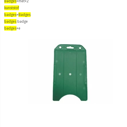
Badges
+met+2
kunststof
badges
+
Badges
badges
badge
badges
+e