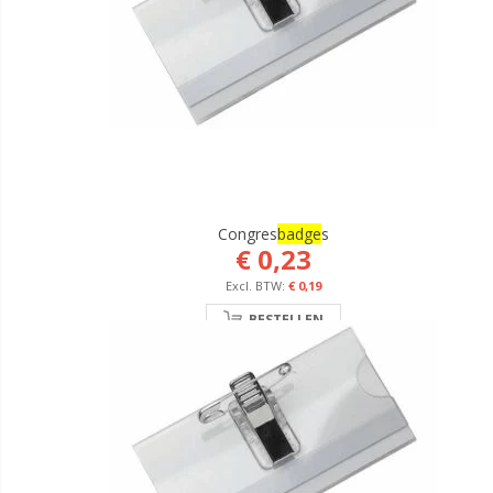
Congres
Badge
S
€ 0,23
€ 0,19
BESTELLEN