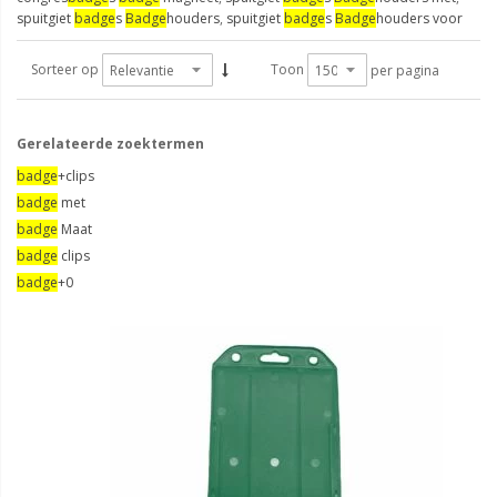
spuitgiet
badge
s
Badge
houders
,
spuitgiet
badge
s
Badge
houders voor
Sorteer op
Toon
per pagina
Gerelateerde zoektermen
badge
+clips
badge
met
badge
Maat
badge
clips
badge
+0