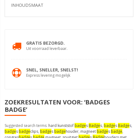
INHOUDSMAAT
GRATIS BEZORGD.
Uit voorraad leverbaar.
SNEL, SNELLER, SNELST!
Express levering mogelijk
ZOEKRESULTATEN VOOR: ‘BADGES
BADGE’
Suggested search terms:
hard kunststof
badge
s
Badge
s
,
badge
s
Badge
s
,
badge
s
badge
clips
,
badge
s
badge
houder
,
magneet
badge
s
badge
,
congres
badge
s
badge
magneet
,
spuitgiet
badge
s
Badge
houders met
,