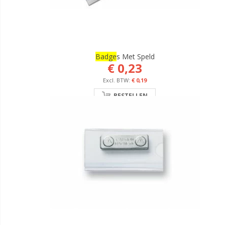
Badge
S Met Speld
€ 0,23
€ 0,19
BESTELLEN