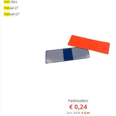
met
clips
met
aal 27
met
aal+27
Pashouders
€ 0,24
€ 0,20