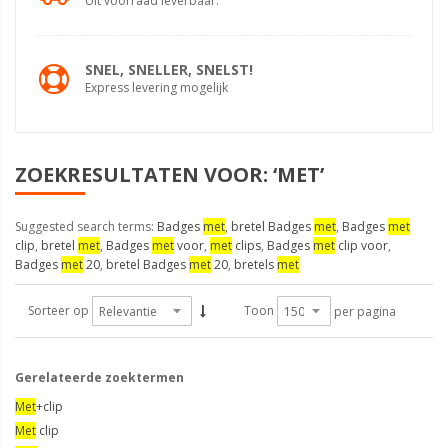
Uit voorraad leverbaar.
SNEL, SNELLER, SNELST!
Express levering mogelijk
ZOEKRESULTATEN VOOR: ‘MET’
Suggested search terms:
Badges
met
,
bretel Badges
met
,
Badges
met
clip
,
bretel
met
,
Badges
met
voor
,
met
clips
,
Badges
met
clip voor
,
Badges
met
20
,
bretel Badges
met
20
,
bretels
met
Sorteer op
Toon
per pagina
Gerelateerde zoektermen
Met
+clip
Met
clip