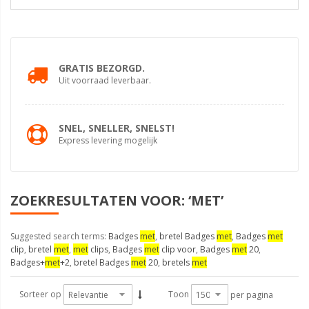
GRATIS BEZORGD.
Uit voorraad leverbaar.
SNEL, SNELLER, SNELST!
Express levering mogelijk
ZOEKRESULTATEN VOOR: ‘MET’
Suggested search terms:
Badges
met
,
bretel Badges
met
,
Badges
met
clip
,
bretel
met
,
met
clips
,
Badges
met
clip voor
,
Badges
met
20
,
Badges+
met
+2
,
bretel Badges
met
20
,
bretels
met
Sorteer op
Toon
per pagina