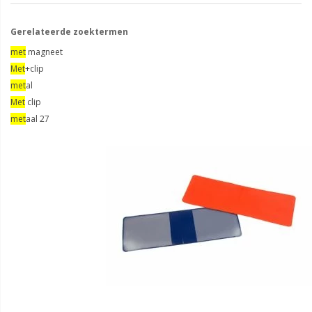
Gerelateerde zoektermen
met
magneet
Met
+clip
met
al
Met
clip
met
aal 27